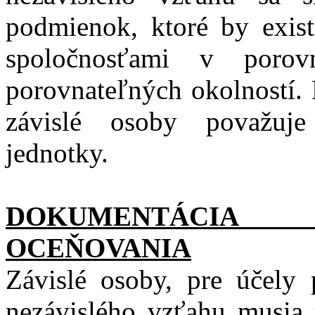
podmienok, ktoré by exis
spoločnosťami v porov
porovnateľných okolností. 
závislé osoby považuje
jednotky.
DOKUMENTÁCI
OCEŇOVANIA
Závislé osoby, pre účely 
nezávislého vzťahu musia